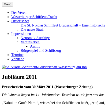
Zum
Menü
St. Nikolai-Schiffleut-Bruderschaft Wasserburg am Inn
Inhalt
springen
Der Verein
Wasserburger Schiffleut-Tracht
Historisches
Die St. Nikolai Schiffleut Bruderschaft – Eine historisc
Die nasse Straß
Impressionen
Nepomuk Ausflüge
Vereinsleben
Archiv
Bürgerspiel und Schiffszug
Termine
Vorstand
Jubiläum 2011
Pressebericht vom 30.März 2011 (Wasserburger Zeitung)
Die Wurzeln liegen im 14. Jahrhundert. Trotzdem wurde jetzt erst das 
„Nahui, in Gott’s Nam!“, wie es bei den Schiffleuten heißt, „Auf, au