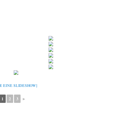
GE EINE SLIDESHOW]
1
2
3
►