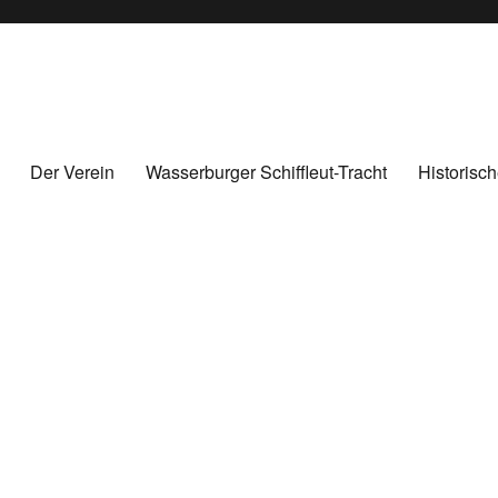
derschaft Wasserburg am Inn
Der Verein
Wasserburger Schiffleut-Tracht
Historisc